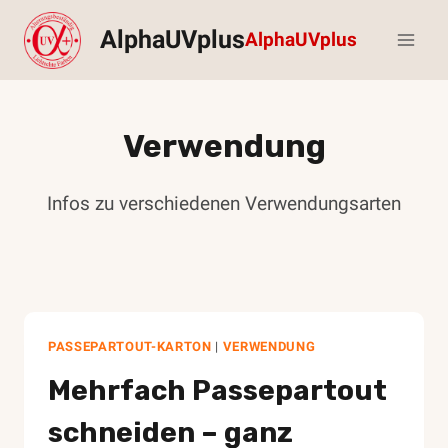
Zum
AlphaUVplus
AlphaUVplus
Inhalt
springen
Verwendung
Infos zu verschiedenen Verwendungsarten
PASSEPARTOUT-KARTON
|
VERWENDUNG
Mehrfach Passepartout
schneiden – ganz